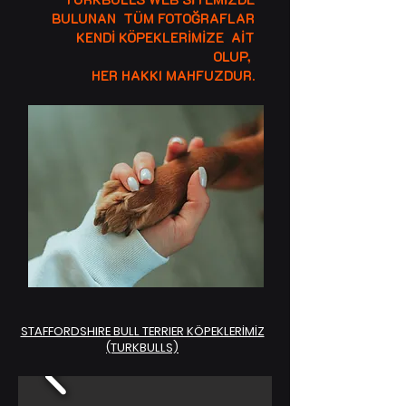
BULUNAN TÜM FOTOĞRAFLAR
KENDİ KÖPEKLERİMİZE AİT
OLUP,
HER HAKKI MAHFUZDUR.
STAFFORDSHIRE BULL TERRIER KÖPEKLERİMİZ
(TURKBULLS)