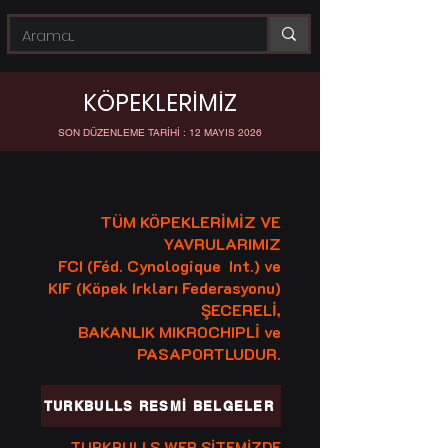
KÖPEKLERİMİZ
SON DÜZENLEME TARİHİ : 12 MAYIS 2026
TÜM KÖPEKLERİMİZ VE
YAVRULARIMIZ
FCI (Féd. Cynologique Int.) ve
KIF (Köpek Irkları Federasyonu)
ŞECERELİ,
BAKANLIK MIKROCHIPLİ ve
PASAPORTLUDUR.
TURKBULLS RESMİ BELGELER
TURKBULLS WEB SİTEMİZDE