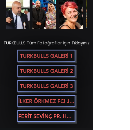
TURKBULLS Tüm Fotoğraflar İçin Tıklayınız
TURKBULLS GALERİ 1
TURKBULLS GALERİ 2
TURKBULLS GALERİ 3
İLKER ÖRKMEZ FCI JUDGE
FERİT SEVİNÇ PR. HANDLER