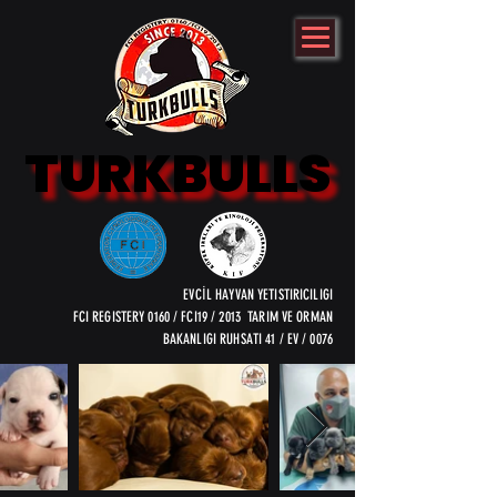
TURKBULLS
TURKBULLS
EVCİL HAYVAN YETISTIRICILIGI
FCI REGISTERY 0160 / FCI19 / 2013 TARIM VE ORMAN
BAKANLIGI RUHSATI 41 / EV / 0076