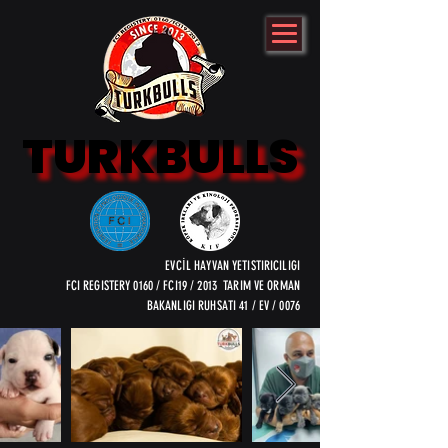
TURKBULLS
TURKBULLS
EVCİL HAYVAN YETISTIRICILIGI
FCI REGISTERY 0160 / FCI19 / 2013 TARIM VE ORMAN
BAKANLIGI RUHSATI 41 / EV / 0076