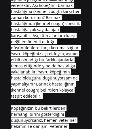
verecektir. Aşı köpeğimi barınak 
hastalığına (kennel cough) karşı her 
zaman korur mu? Barınak 
hastalığında (kennel cough) spesifik 
hastalığa çok sayıda ajan 
karışabilir. Aşı, tüm ajanlara karşı 
değil en önemli olduğu 
düşünülenlere karşı koruma sağlar. 
Yavru köpeğiniz aşı olduysa, aşının 
etkili olmadığı bu farklı ajanlarla 
temas ettiğinde yine de hastalığa 
yakalanabilir. Yavru köpeğimin 
hasta olduğunu düşünüyorsam ne 
yapmalıyım? Barınak hastalığının 
(kennel cough) belirtileri kolayca 
tespit edilebilir. 
Köpeğinizin bu belirtilerden 
herhangi birini gösterdiğini 
düşünüyorsanız, hemen veteriner 
hekiminize danışın. Veteriner 