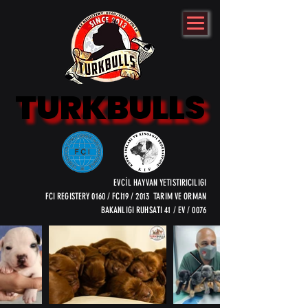
TURKBULLS
TURKBULLS
EVCİL HAYVAN YETISTIRICILIGI
FCI REGISTERY 0160 / FCI19 / 2013 TARIM VE ORMAN
BAKANLIGI RUHSATI 41 / EV / 0076