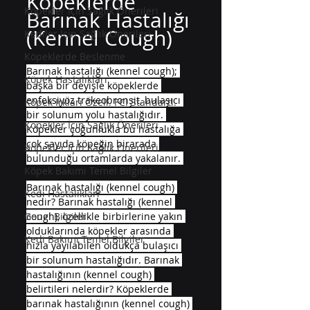
Köpeklerde 
Köpekler İçin Sağlık Önerileri
Barınak Hastalığı 
(Kennel Cough)
Kediler İçin Sağlık Önerileri
Köpeklerde Beslenme
Barınak hastalığı (kennel cough); 
Köpek Hastalıkları
başka bir deyişle köpeklerde 
enfeksiyöz trakeobronşit, bulaşıcı 
Köpek Irkları Özell. FCI Standartl.
bir solunum yolu hastalığıdır. 
Köpekler İçin Sağlık Önerileri
Köpekler çoğunlukla bu hastalığa 
çok sayıda köpeğin birarada 
Köpekler İçin Sağlık Önerileri
bulunduğu ortamlarda yakalanır. 
Köpek Bakımı Temel Bilgiler
Barınak hastalığı (kennel cough) 
Kedi Hastalıkları
nedir? Barınak hastalığı (kennel 
cough), özellikle birbirlerine yakın 
Genel Bilgiler
olduklarında köpekler arasında 
Kedi Bakımı Temel Bilgiler
hızla yayılabilen oldukça bulaşıcı 
bir solunum hastalığıdır. Barınak 
hastalığının (kennel cough) 
belirtileri nelerdir? Köpeklerde 
barınak hastalığının (kennel cough) 