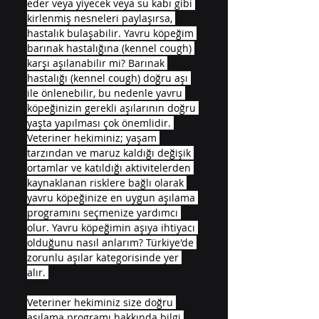
eder veya yiyecek veya su kabı gibi 
kirlenmiş nesneleri paylaşırsa, 
hastalık bulaşabilir. Yavru köpeğim 
barınak hastalığına (kennel cough) 
karşı aşılanabilir mi? Barınak 
hastalığı (kennel cough) doğru aşı 
ile önlenebilir, bu nedenle yavru 
köpeğinizin gerekli aşılarının doğru 
yaşta yapılması çok önemlidir. 
Veteriner hekiminiz; yaşam 
tarzından ve maruz kaldığı değişik 
ortamlar ve katıldığı aktivitelerden 
kaynaklanan risklere bağlı olarak 
yavru köpeğinize en uygun aşılama 
programını seçmenize yardımcı 
olur. Yavru köpeğimin aşıya ihtiyacı 
olduğunu nasıl anlarım? Türkiye'de 
zorunlu aşılar kategorisinde yer 
alır. 
Veteriner hekiminiz size doğru 
aşılama programı hakkında bilgi 