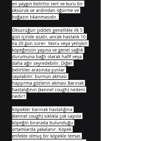
en yaygın belirtisi sert ve kuru bir 
öksürük ve ardından öğürme ve 
boğazın tıkanmasıdır. 
Öksürüğün şiddeti genellikle ilk 5 
gün içinde azalır, ancak hastalık 10 
ila 20 gün sürer. Yavru veya yetişkin 
köpeğinizin yaşına ve genel sağlık 
durumuna bağlı olarak hafif veya 
daha ağır seyredebilir. Diğer 
belirtiler arasında şunlar 
sayılabilir: burnun akması 
hapşırma gözlerin akması Barınak 
hastalığının (kennel cough) nedeni 
nedir? 
Köpekler barınak hastalığına 
(kennel cough) sıklıkla çok sayıda 
köpeğin birarada bulunduğu 
ortamlarda yakalanır. Köpek 
enfekte olmuş bir köpekle temas 