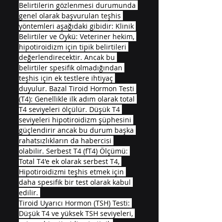
Belirtilerin gözlenmesi durumunda 
genel olarak başvurulan teşhis 
yöntemleri aşağıdaki gibidir: Klinik 
Belirtiler ve Öykü: Veteriner hekim, 
hipotiroidizm için tipik belirtileri 
değerlendirecektir. Ancak bu 
belirtiler spesifik olmadığından 
teşhis için ek testlere ihtiyaç 
duyulur. Bazal Tiroid Hormon Testi 
(T4): Genellikle ilk adım olarak total 
T4 seviyeleri ölçülür. Düşük T4 
seviyeleri hipotiroidizm şüphesini 
güçlendirir ancak bu durum başka 
rahatsızlıkların da habercisi 
olabilir. Serbest T4 (fT4) Ölçümü: 
Total T4'e ek olarak serbest T4, 
Hipotiroidizmi teşhis etmek için 
daha spesifik bir test olarak kabul 
edilir. 
Tiroid Uyarıcı Hormon (TSH) Testi: 
Düşük T4 ve yüksek TSH seviyeleri, 