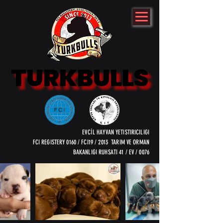
TURKBULLS
TURKBULLS
EVCİL HAYVAN YETISTIRICILIGI
FCI REGISTERY 0160 / FCI19 / 2013 TARIM VE ORMAN
BAKANLIGI RUHSATI 41 / EV / 0076