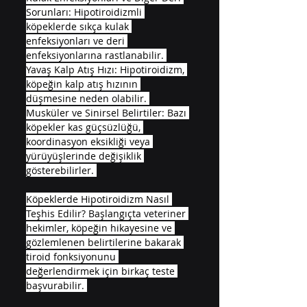
Sorunları: Hipotiroidizmli 
köpeklerde sıkça kulak 
enfeksiyonları ve deri 
enfeksiyonlarına rastlanabilir. 
Yavaş Kalp Atış Hızı: Hipotiroidizm, 
köpeğin kalp atış hızının 
düşmesine neden olabilir. 
Musküler ve Sinirsel Belirtiler: Bazı 
köpekler kas güçsüzlüğü, 
koordinasyon eksikliği veya 
yürüyüşlerinde değişiklik 
gösterebilirler. 
Köpeklerde Hipotiroidizm Nasıl 
Teşhis Edilir? Başlangıçta veteriner 
hekimler, köpeğin hikayesine ve 
gözlemlenen belirtilerine bakarak 
tiroid fonksiyonunu 
değerlendirmek için birkaç teste 
başvurabilir. 