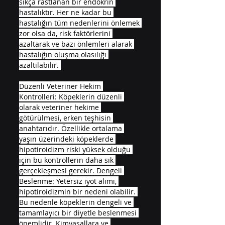
sıkça rastlanan bir endokrin 
hastalıktır. Her ne kadar bu 
hastalığın tüm nedenlerini önlemek 
zor olsa da, risk faktörlerini 
azaltarak ve bazı önlemleri alarak 
hastalığın oluşma olasılığı 
azaltılabilir. 
Düzenli Veteriner Hekim 
Kontrolleri: Köpeklerin düzenli 
olarak veteriner hekime 
götürülmesi, erken teşhisin 
anahtarıdır. Özellikle ortalama 
yaşın üzerindeki köpeklerde 
hipotiroidizm riski yüksek olduğu 
için bu kontrollerin daha sık 
gerçekleşmesi gerekir. Dengeli 
Beslenme: Yetersiz iyot alımı, 
hipotiroidizmin bir nedeni olabilir. 
Bu nedenle köpeklerin dengeli ve 
tamamlayıcı bir diyetle beslenmesi 
önemlidir. Kimyasallara ve 