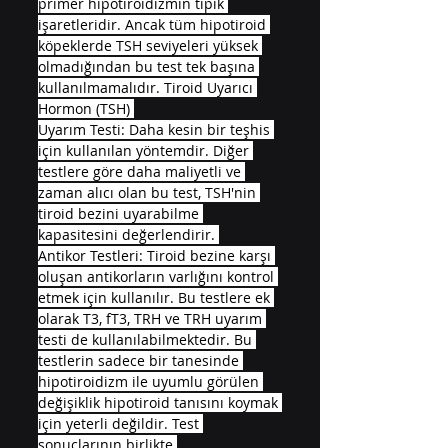
primer hipotiroidizmin tipik 
işaretleridir. Ancak tüm hipotiroid 
köpeklerde TSH seviyeleri yüksek 
olmadığından bu test tek başına 
kullanılmamalıdır. Tiroid Uyarıcı 
Hormon (TSH) 
Uyarım Testi: Daha kesin bir teşhis 
için kullanılan yöntemdir. Diğer 
testlere göre daha maliyetli ve 
zaman alıcı olan bu test, TSH'nin 
tiroid bezini uyarabilme 
kapasitesini değerlendirir. 
Antikor Testleri: Tiroid bezine karşı 
oluşan antikorların varlığını kontrol 
etmek için kullanılır. Bu testlere ek 
olarak T3, fT3, TRH ve TRH uyarım 
testi de kullanılabilmektedir. Bu 
testlerin sadece bir tanesinde 
hipotiroidizm ile uyumlu görülen 
değişiklik hipotiroid tanısını koymak 
için yeterli değildir. Test 
sonuçlarının birlikte 