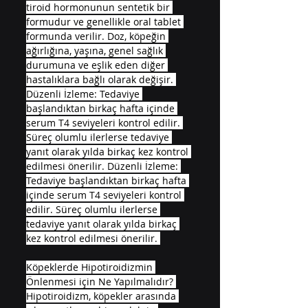
tiroid hormonunun sentetik bir 
formudur ve genellikle oral tablet 
formunda verilir. Doz, köpeğin 
ağırlığına, yaşına, genel sağlık 
durumuna ve eşlik eden diğer 
hastalıklara bağlı olarak değişir. 
Düzenli İzleme: Tedaviye 
başlandıktan birkaç hafta içinde 
serum T4 seviyeleri kontrol edilir. 
Süreç olumlu ilerlerse tedaviye 
yanıt olarak yılda birkaç kez kontrol 
edilmesi önerilir. Düzenli İzleme: 
Tedaviye başlandıktan birkaç hafta 
içinde serum T4 seviyeleri kontrol 
edilir. Süreç olumlu ilerlerse 
tedaviye yanıt olarak yılda birkaç 
kez kontrol edilmesi önerilir. 
Köpeklerde Hipotiroidizmin 
Önlenmesi için Ne Yapılmalıdır? 
Hipotiroidizm, köpekler arasında 