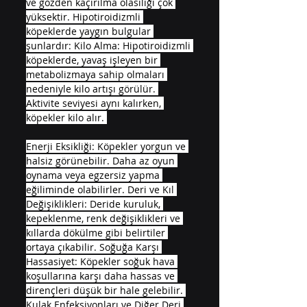
ve gözden kaçırılma olasılığı çok 
yüksektir. Hipotiroidizmli 
köpeklerde yaygın bulgular 
şunlardır: Kilo Alma: Hipotiroidizmli 
köpeklerde, yavaş işleyen bir 
metabolizmaya sahip olmaları 
nedeniyle kilo artışı görülür. 
Aktivite seviyesi aynı kalırken, 
köpekler kilo alır. 
Enerji Eksikliği: Köpekler yorgun ve 
halsiz görünebilir. Daha az oyun 
oynama veya egzersiz yapma 
eğiliminde olabilirler. Deri ve Kıl 
Değişiklikleri: Deride kuruluk, 
kepeklenme, renk değişiklikleri ve 
kıllarda dökülme gibi belirtiler 
ortaya çıkabilir. Soğuğa Karşı 
Hassasiyet: Köpekler soğuk hava 
koşullarına karşı daha hassas ve 
dirençleri düşük bir hale gelebilir. 
Kulak Enfeksiyonları ve Diğer Deri 