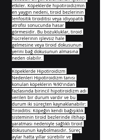
etkiler. Köpeklerde hipotiroidizmin 
en yaygın nedeni, tiroid bezlerinin 
lenfositik tiroiditisi veya idiyopatik 
atrofisi sonucunda hasar 
görmesidir. Bu bozukluklar, tiroid 
hücrelerinin işlevsiz hale 
gelmesine veya tiroid dokusunun 
yerini bağ dokusunun almasına 
neden olabilir. 
Köpeklerde Hipotiroidizm 
Nedenleri Hipotiroidizm tanısı 
konulan köpeklerin %90'ından 
fazlasında birincil hipotiroidizm adı 
verilen bir durum vardır ve bu 
durum iki süreçten kaynaklanabilir: 
Tiroiditis: Köpeğin kendi bağışıklık 
sisteminin tiroid bezlerinde iltihap 
yaratması nedeniyle sağlıklı tiroid 
dokusunun kaybolmasıdır. Süreç 
aylar hatta yıllar sürebilir ve 