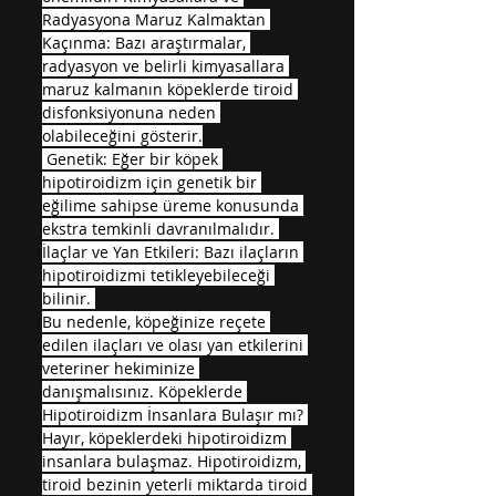
Radyasyona Maruz Kalmaktan 
Kaçınma: Bazı araştırmalar, 
radyasyon ve belirli kimyasallara 
maruz kalmanın köpeklerde tiroid 
disfonksiyonuna neden 
olabileceğini gösterir.
 Genetik: Eğer bir köpek 
hipotiroidizm için genetik bir 
eğilime sahipse üreme konusunda 
ekstra temkinli davranılmalıdır. 
İlaçlar ve Yan Etkileri: Bazı ilaçların 
hipotiroidizmi tetikleyebileceği 
bilinir. 
Bu nedenle, köpeğinize reçete 
edilen ilaçları ve olası yan etkilerini 
veteriner hekiminize 
danışmalısınız. Köpeklerde 
Hipotiroidizm İnsanlara Bulaşır mı? 
Hayır, köpeklerdeki hipotiroidizm 
insanlara bulaşmaz. Hipotiroidizm, 
tiroid bezinin yeterli miktarda tiroid 