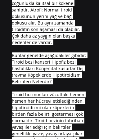
çoğunlukla kalıtsal bir kökene 
sahiptir. Atrofi: Normal tiroid 
dokusunun yerini yağ ve bağ 
dokusu alır. Bu aynı zamanda 
tiroiditin son aşaması da olabilir. 
Çok daha az yaygın olan başka 
nedenler de vardır. 
Bunlar genelde aşağıdakiler gibidir: 
Tiroid bezi kanseri Hipofiz bezi 
hastalıkları Konjenital kusurlar Dış 
travma Köpeklerde Hipotiroidizm 
Belirtileri Nelerdir? 
Tiroid hormonları vücuttaki hemen 
hemen her hücreyi etkilediğinden, 
hipotiroidizmi olan köpeklerin 
birden fazla belirti göstermesi çok 
normaldir. Tiroid bezinin tahribatı 
yavaş ilerlediği için belirtiler 
genellikle yavaş yavaş ortaya çıkar 