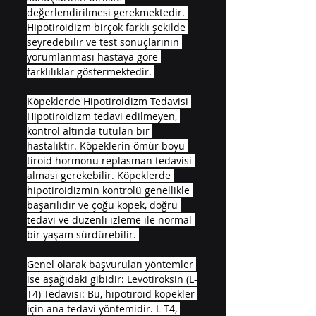
değerlendirilmesi gerekmektedir. 
Hipotiroidizm birçok farklı şekilde 
seyredebilir ve test sonuçlarının 
yorumlanması hastaya göre 
farklılıklar göstermektedir. 
Köpeklerde Hipotiroidizm Tedavisi 
Hipotiroidizm tedavi edilmeyen, 
kontrol altında tutulan bir 
hastalıktır. Köpeklerin ömür boyu 
tiroid hormonu replasman tedavisi 
alması gerekebilir. Köpeklerde 
hipotiroidizmin kontrolü genellikle 
başarılıdır ve çoğu köpek, doğru 
tedavi ve düzenli izleme ile normal 
bir yaşam sürdürebilir. 
Genel olarak başvurulan yöntemler 
ise aşağıdaki gibidir: Levotiroksin (L-
T4) Tedavisi: Bu, hipotiroid köpekler 
için ana tedavi yöntemidir. L-T4, 