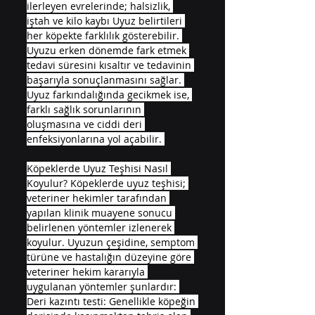
ilerleyen evrelerinde; halsizlik, 
iştah ve kilo kaybı Uyuz belirtileri 
her köpekte farklılık gösterebilir. 
Uyuzu erken dönemde fark etmek 
tedavi süresini kısaltır ve tedavinin 
başarıyla sonuçlanmasını sağlar. 
Uyuz farkındalığında gecikmek ise, 
farklı sağlık sorunlarının 
oluşmasına ve ciddi deri 
enfeksiyonlarına yol açabilir. 
Köpeklerde Uyuz Teşhisi Nasıl 
Koyulur? Köpeklerde uyuz teşhisi; 
veteriner hekimler tarafından 
yapılan klinik muayene sonucu 
belirlenen yöntemler izlenerek 
koyulur. Uyuzun çeşidine, semptom 
türüne ve hastalığın düzeyine göre 
veteriner hekim kararıyla 
uygulanan yöntemler şunlardır: 
Deri kazıntı testi: Genellikle köpeğin 