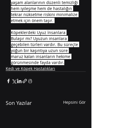
yaşam alanlarının düzenli temizliği 
hem iyileşme hem de hastalığın 
tekrar nüksetme riskini minimalize 
etmek için önem taşır. 
Köpeklerdeki Uyuz İnsanlara 
Bulaşır mı? Uyuzun insanlara 
geçebilen türleri vardır. Bu süreçte 
yoğun bir kaşıntıya uzun süre 
maruz kalan insanların hekime 
görünmesinde fayda vardır.
Kedi ve Köpek Hastalıkları
Son Yazılar
Hepsini Gör