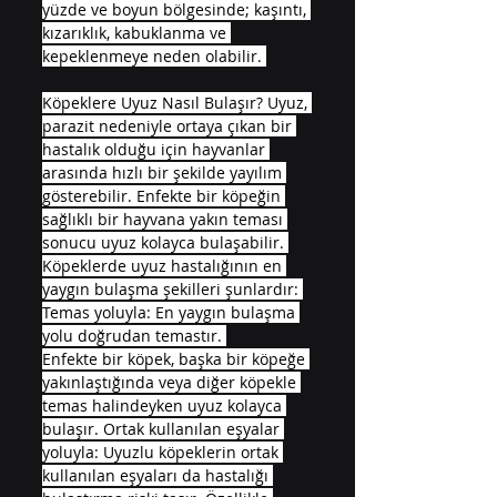
yüzde ve boyun bölgesinde; kaşıntı, 
kızarıklık, kabuklanma ve 
kepeklenmeye neden olabilir. 
Köpeklere Uyuz Nasıl Bulaşır? Uyuz, 
parazit nedeniyle ortaya çıkan bir 
hastalık olduğu için hayvanlar 
arasında hızlı bir şekilde yayılım 
gösterebilir. Enfekte bir köpeğin 
sağlıklı bir hayvana yakın teması 
sonucu uyuz kolayca bulaşabilir. 
Köpeklerde uyuz hastalığının en 
yaygın bulaşma şekilleri şunlardır: 
Temas yoluyla: En yaygın bulaşma 
yolu doğrudan temastır. 
Enfekte bir köpek, başka bir köpeğe 
yakınlaştığında veya diğer köpekle 
temas halindeyken uyuz kolayca 
bulaşır. Ortak kullanılan eşyalar 
yoluyla: Uyuzlu köpeklerin ortak 
kullanılan eşyaları da hastalığı 