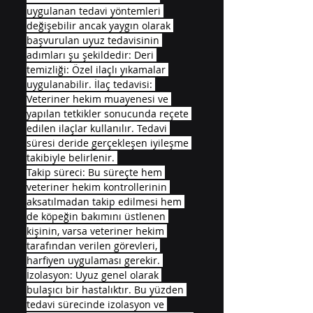
uygulanan tedavi yöntemleri 
değişebilir ancak yaygın olarak 
başvurulan uyuz tedavisinin 
adımları şu şekildedir: Deri 
temizliği: Özel ilaçlı yıkamalar 
uygulanabilir. İlaç tedavisi: 
Veteriner hekim muayenesi ve 
yapılan tetkikler sonucunda reçete 
edilen ilaçlar kullanılır. Tedavi 
süresi deride gerçekleşen iyileşme 
takibiyle belirlenir. 
Takip süreci: Bu süreçte hem 
veteriner hekim kontrollerinin 
aksatılmadan takip edilmesi hem 
de köpeğin bakımını üstlenen 
kişinin, varsa veteriner hekim 
tarafından verilen görevleri, 
harfiyen uygulaması gerekir. 
İzolasyon: Uyuz genel olarak 
bulaşıcı bir hastalıktır. Bu yüzden 
tedavi sürecinde izolasyon ve 