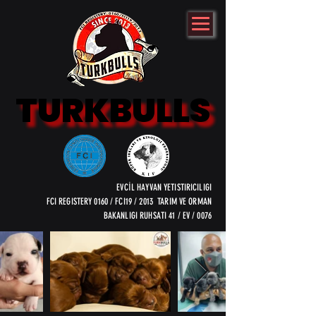
TURKBULLS
TURKBULLS
EVCİL HAYVAN YETISTIRICILIGI
FCI REGISTERY 0160 / FCI19 / 2013 TARIM VE ORMAN
BAKANLIGI RUHSATI 41 / EV / 0076