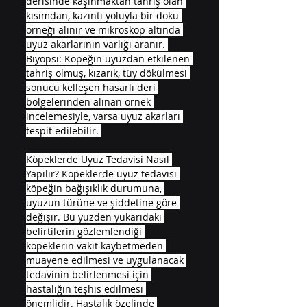
derisinde kaşınmaktan tahriş olan 
kısımdan, kazıntı yoluyla bir doku 
örneği alınır ve mikroskop altında 
uyuz akarlarının varlığı aranır. 
Biyopsi: Köpeğin uyuzdan etkilenen 
tahriş olmuş, kızarık, tüy dökülmesi 
sonucu kelleşen hasarlı deri 
bölgelerinden alınan örnek 
incelemesiyle, varsa uyuz akarları 
tespit edilebilir. 
Köpeklerde Uyuz Tedavisi Nasıl 
Yapılır? Köpeklerde uyuz tedavisi 
köpeğin bağışıklık durumuna, 
uyuzun türüne ve şiddetine göre 
değişir. Bu yüzden yukarıdaki 
belirtilerin gözlemlendiği 
köpeklerin vakit kaybetmeden 
muayene edilmesi ve uygulanacak 
tedavinin belirlenmesi için 
hastalığın teşhis edilmesi 
önemlidir. Hastalık özelinde 