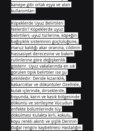
kanepe gibi ortak eşya ve alan 
kullanımları 
Köpeklerde Uyuz Belirtileri 
Nelerdir? Köpeklerde uyuz 
belirtileri; uyuz türlerine, köpeğin 
bağışıklık sisteminin güçlülüğüne, 
maruz kaldığı akar oranına, cildinin 
hassasiyet derecesine ve bakım 
rutinlerine göre değişkenlik 
gösterir. Uyuz vakalarında en sık 
görülen tipik belirtiler ise şu 
şekildedir: Deride kızarıklık, 
kabarcıklar ve döküntüler Özellikle, 
kulak içlerinde, dirseklerde, 
boyunda, karın ve kasık bölgesinde 
döküntü ve sertleşme Vücudun 
enfekte bölümlerinde tüy 
dökülmesi Kulakta kirli, kokulu, 
koyu renkli akıntı ve şişlik Derinin 
doğal rengini kaybetmesi Hastalığın 