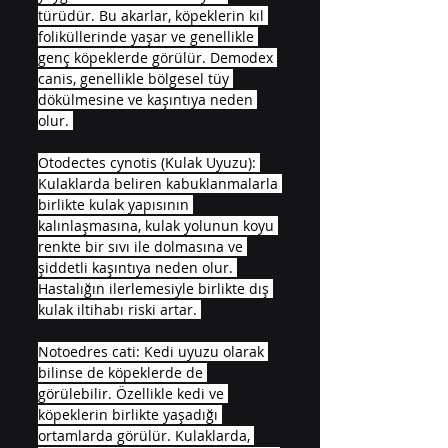
türüdür. Bu akarlar, köpeklerin kıl 
foliküllerinde yaşar ve genellikle 
genç köpeklerde görülür. Demodex 
canis, genellikle bölgesel tüy 
dökülmesine ve kaşıntıya neden 
olur. 
Otodectes cynotis (Kulak Uyuzu): 
Kulaklarda beliren kabuklanmalarla 
birlikte kulak yapısının 
kalınlaşmasına, kulak yolunun koyu 
renkte bir sıvı ile dolmasına ve 
şiddetli kaşıntıya neden olur. 
Hastalığın ilerlemesiyle birlikte dış 
kulak iltihabı riski artar. 
Notoedres cati: Kedi uyuzu olarak 
bilinse de köpeklerde de 
görülebilir. Özellikle kedi ve 
köpeklerin birlikte yaşadığı 
ortamlarda görülür. Kulaklarda, 