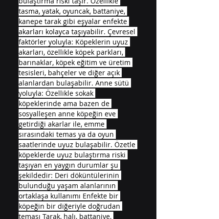
bulaştırma riski taşır. Özellikle 
tasma, yatak, oyuncak, battaniye, 
kanepe tarak gibi eşyalar enfekte 
akarları kolayca taşıyabilir. Çevresel 
faktörler yoluyla: Köpeklerin uyuz 
akarları, özellikle köpek parkları, 
barınaklar, köpek eğitim ve üretim 
tesisleri, bahçeler ve diğer açık 
alanlardan bulaşabilir. Anne sütü 
yoluyla: Özellikle sokak 
köpeklerinde ama bazen de 
sosyalleşen anne köpeğin eve 
getirdiği akarlar ile, emme 
sırasındaki temas ya da oyun 
saatlerinde uyuz bulaşabilir. Özetle 
köpeklerde uyuz bulaştırma riski 
taşıyan en yaygın durumlar şu 
şekildedir: Deri döküntülerinin 
bulunduğu yaşam alanlarının 
ortaklaşa kullanımı Enfekte bir 
köpeğin bir diğeriyle doğrudan 
teması Tarak, halı, battaniye, 