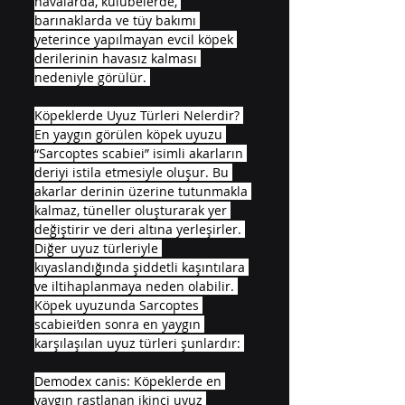
havalarda, kulübelerde, 
barınaklarda ve tüy bakımı 
yeterince yapılmayan evcil köpek 
derilerinin havasız kalması 
nedeniyle görülür. 
Köpeklerde Uyuz Türleri Nelerdir? 
En yaygın görülen köpek uyuzu 
“Sarcoptes scabiei” isimli akarların 
deriyi istila etmesiyle oluşur. Bu 
akarlar derinin üzerine tutunmakla 
kalmaz, tüneller oluşturarak yer 
değiştirir ve deri altına yerleşirler. 
Diğer uyuz türleriyle 
kıyaslandığında şiddetli kaşıntılara 
ve iltihaplanmaya neden olabilir. 
Köpek uyuzunda Sarcoptes 
scabiei’den sonra en yaygın 
karşılaşılan uyuz türleri şunlardır: 
Demodex canis: Köpeklerde en 
yaygın rastlanan ikinci uyuz 