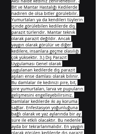
Aksi halde kediniz zehirlenebilir. -
Bit ve Mantar Hastalığı Kedilerde 
nadiren de olsa bitler görülebilir. 
Yumurtaları ya da kendileri tüylerin 
içinde görülebilen kedilerde dış 
parazit türleridir. Mantar teknik 
olarak parazit değildir. Ancak 
yaygın olarak görülür ve diğer 
kedilere, insanlara geçme olasılığı 
çok yüksektir. 3.) Dış Parazit 
Uygulaması Genel olarak 
uygulanan kedilerde dış parazit 
aşıları ense damlası olarak bilinir. 
Bu damlalar ile kedinizi pire, bit, 
pire yumurtaları, larva ve pupuların 
gelişmesini engelleyebilirsiniz. 
Damlalar kedilerde iki ay koruma 
sağlar. Enfestasyon yoğunluğuna 
bağlı olarak ve yaz aylarında bir ay 
süre ile etkili olacaktır. Bu nedenle 
ayda bir tekrarlanmalıdır. En yaygın 
olarak görülen kedilerde dış parazit 