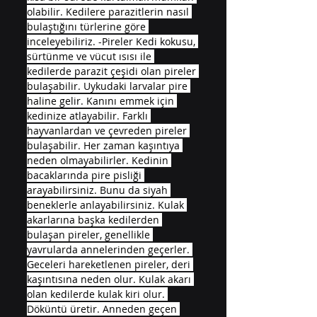
olabilir. Kedilere parazitlerin nasıl 
bulaştığını türlerine göre 
inceleyebiliriz. -Pireler Kedi kokusu, 
sürtünme ve vücut ısısı ile 
kedilerde parazit çeşidi olan pireler 
bulaşabilir. Uykudaki larvalar pire 
haline gelir. Kanını emmek için 
kedinize atlayabilir. Farklı 
hayvanlardan ve çevreden pireler 
bulaşabilir. Her zaman kaşıntıya 
neden olmayabilirler. Kedinin 
bacaklarında pire pisliği 
arayabilirsiniz. Bunu da siyah 
beneklerle anlayabilirsiniz. Kulak 
akarlarına başka kedilerden 
bulaşan pireler, genellikle 
yavrularda annelerinden geçerler. 
Geceleri hareketlenen pireler, deri 
kaşıntısına neden olur. Kulak akarı 
olan kedilerde kulak kiri olur. 
Döküntü üretir. Anneden geçen 