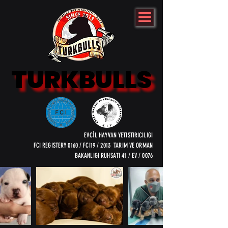
TURKBULLS
TURKBULLS
EVCİL HAYVAN YETISTIRICILIGI
FCI REGISTERY 0160 / FCI19 / 2013 TARIM VE ORMAN
BAKANLIGI RUHSATI 41 / EV / 0076