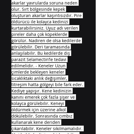
akarlar yavrularda soruna neden 
olur. Sırt bölgesinde kepek 
oluşturan akarlar kaşıntısızdır. Pire 
öldürücü ile kolayca kedinizi 
kurtarabilirsiniz. Uyuz adı verilen 
pireler daha çok köpeklerde 
görülür. Nadiren de olsa kedilerde 
görülebilir. Deri taramasında 
anlaşılabilir. Bu kedilerde dış 
parazit Selamectin’le tedavi 
edilmelidir. - Keneler Uzun 
çimlerde bekleyen keneler 
sıcaklıktaki anlık değişimler, 
titreşim hatta gölgeyi bile fark eder. 
Kediye yapışır. Kene kedinizin 
kanını emerek çok fazla şişer ve 
kolayca görülebilir. Keneyi 
öldürmek için üzerine alkol 
dökülebilir. Sonrasında cımbız 
kullanarak kene deriden 
çıkarılabilir. Keneler sıkılmamalıdır. 