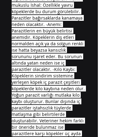
mukuslu İshal: Özellikle yavru 
köpeklerde bu durum görülebilir. 
Parazitler bağırsaklarda kanamaya 
neden olacaktır. -Anemi: 
Parazitlerin en büyük belirtisi 
anemidir. Köpeklerin diş etleri 
normalden açık ya da solgun renkli 
ise hatta beyazsa kansızlık 
sorununu işaret eder. Bu sorunun 
altında yatan neden ise iç 
parazitler olacaktır. -Kilo Kaybı: 
Köpeklerin sindirim sistemine 
yerleşen köpek iç parazit çeşitleri 
köpeklerde kilo kaybına neden olur. 
Yoğun parazit varlığı mutlaka kilo 
kaybı oluşturur. Bunlar dışında iç 
parazitler iştahsızlık tüylerde 
matlaşma gibi belirtilerde 
oluşturabilir. Veteriner hekim farklı 
bir öneride bulunmaz ise 
parazitlere karşı köpekler üç ayda 