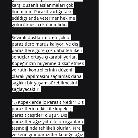
karşı düzenli aşılanmaları çok 
önemlidir. Parazit varlığı fark 
edildiği anda veteriner hekime 
götürülmesi çok önemlidir. 
Sevimli dostlarımız en çok iç 
parazitlere maruz kalıyor. Ve dış 
parazitlere göre çok daha tehlikeli 
sonuçlar ortaya çıkarabiliyorlar. 
Köpeğinizin hijyenine dikkat etmek 
ve rutin kontrollerinin düzenli 
olarak yapılmasını sağlamak daha 
sağlıklı bir yaşam sürebilmesini 
sağlayacaktır. 
1.) Köpeklerde İç Parazit Nedir? Dış 
parazitlerin etkisi ile köpek iç 
parazit çeşitleri oluşur. Dış 
parazitler ağız yolu ile iç organlara 
taşındığında tehlikeli olurlar. Pire 
ve kene gibi parazitler köpeğe ağız 