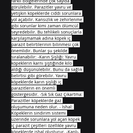
farklı bölgelerinde çok sayıda 
görülebilir. Parazitler yavru ve 
yetişkin köpeklerde ciddi sorunlara 
yol açabilir. Kansızlık ve zehirlenme 
gibi sorunlar kimi zaman ölümcül 
seyredebilir. Bu tehlikeli sonuçlarla 
karşılaşmamak adına köpek iç 
parazit belirtilerinin bilinmesi çok 
önemlidir. Bunlar şu şekilde 
sıralanabilir: -Karın Şişliği: Yavru 
köpeklerin karnı şiştiğinde kilo 
aldığı düşünülebilir. Bunu da sağlık 
belirtisi gibi görebilir. Yavru 
köpeklerde karın şişliği iç 
parazitlerin en önemli 
göstergesidir. -Sık Sık Gaz Çıkartma: 
Parazitler köpeklerde gaz 
oluşumuna neden olur. - İshal: 
Köpeklerin sindirim sistemi 
üzerinde sorunlara yol açan köpek 
iç parazit çeşitleri özellikle yavru 
köpeklerde ishal oluşturur. -Kanlı- 