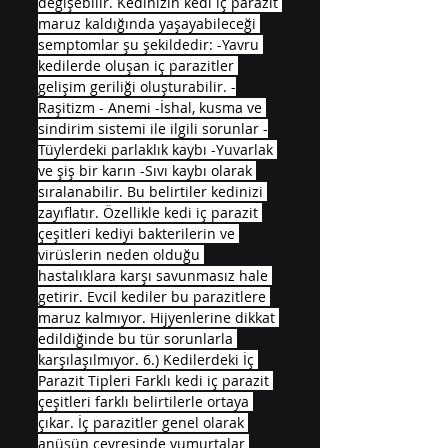
değişebilir. Kedinizin kedi iç parazit 
maruz kaldığında yaşayabileceği 
semptomlar şu şekildedir: -Yavru 
kedilerde oluşan iç parazitler 
gelişim geriliği oluşturabilir. -
Raşitizm - Anemi -İshal, kusma ve 
sindirim sistemi ile ilgili sorunlar -
Tüylerdeki parlaklık kaybı -Yuvarlak 
ve şiş bir karın -Sıvı kaybı olarak 
sıralanabilir. Bu belirtiler kedinizi 
zayıflatır. Özellikle kedi iç parazit 
çeşitleri kediyi bakterilerin ve 
virüslerin neden olduğu 
hastalıklara karşı savunmasız hale 
getirir. Evcil kediler bu parazitlere 
maruz kalmıyor. Hijyenlerine dikkat 
edildiğinde bu tür sorunlarla 
karşılaşılmıyor. 6.) Kedilerdeki İç 
Parazit Tipleri Farklı kedi iç parazit 
çeşitleri farklı belirtilerle ortaya 
çıkar. İç parazitler genel olarak 
anüsün çevresinde yumurtalar 