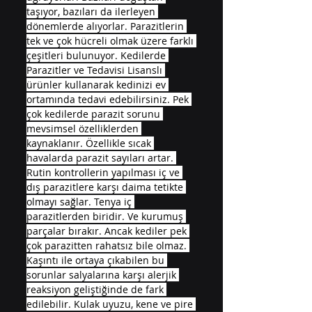
taşıyor, bazıları da ilerleyen 
dönemlerde alıyorlar. Parazitlerin 
tek ve çok hücreli olmak üzere farklı 
çeşitleri bulunuyor. Kedilerde 
Parazitler ve Tedavisi Lisanslı 
ürünler kullanarak kedinizi ev 
ortamında tedavi edebilirsiniz. Pek 
çok kedilerde parazit sorunu 
mevsimsel özelliklerden 
kaynaklanır. Özellikle sıcak 
havalarda parazit sayıları artar. 
Rutin kontrollerin yapılması iç ve 
dış parazitlere karşı daima tetikte 
olmayı sağlar. Tenya iç 
parazitlerden biridir. Ve kurumuş 
parçalar bırakır. Ancak kediler pek 
çok parazitten rahatsız bile olmaz. 
Kaşıntı ile ortaya çıkabilen bu 
sorunlar salyalarına karşı alerjik 
reaksiyon geliştiğinde de fark 
edilebilir. Kulak uyuzu, kene ve pire 