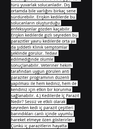
türü yuvarlak solucanladır. Dış 
ortamda bile varlığını birkaç sene 
sürdürebilir. Erişkin kedilerde bu 
solucanların oluşturduğu 
enfeksiyonlar gözden kaçabilir. 
Erişkin kedilerde gizli seyreden bu 
parazitler yavru kedilerde orta ya 
da şiddetli Klinik semptomlar 
şeklinde görülür. Tedavi 
edilmediğinde ölümle 
sonuçlanabilir. Veteriner hekim 
tarafından uygun görülen anti 
paraziter programının düzenli 
yapılması ile hem kediniz, hem de 
kendiniz için etkin bir korunma 
sağlanabilir. 4.) Kedilerde İç Parazit 
Nedir? Sessiz ve etkili olarak 
seyreden kedi iç parazit çeşitleri 
barındıkları canlı içinde uyumlu 
hareket etmeye özen gösterirler. 
Çünkü iç parazitlerin hayatta 