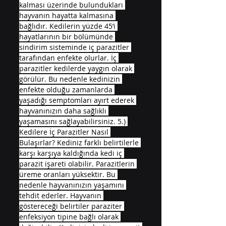
kalması üzerinde bulundukları 
hayvanın hayatta kalmasına 
bağlıdır. Kedilerin yüzde 45’i 
hayatlarının bir bölümünde 
sindirim sisteminde iç parazitler 
tarafından enfekte olurlar. İç 
parazitler kedilerde yaygın olarak 
görülür. Bu nedenle kedinizin 
enfekte olduğu zamanlarda 
yaşadığı semptomları ayırt ederek 
hayvanınızın daha sağlıklı 
yaşamasını sağlayabilirsiniz. 5.) 
Kedilere İç Parazitler Nasıl 
Bulaşırlar? Kediniz farklı belirtilerle 
karşı karşıya kaldığında kedi iç 
parazit işareti olabilir. Parazitlerin 
üreme oranları yüksektir. Bu 
nedenle hayvanınızın yaşamını 
tehdit ederler. Hayvanın 
göstereceği belirtiler paraziter 
enfeksiyon tipine bağlı olarak 