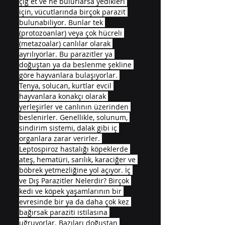
çiğ et ve ne bulurlarsa yedikleri 
için, vücutlarında birçok parazit 
bulunabiliyor. Bunlar tek 
(protozoanlar) veya çok hücreli 
(metazoalar) canlılar olarak 
ayrılıyorlar. Bu parazitler ya 
doğuştan ya da beslenme şekline 
göre hayvanlara bulaşıyorlar. 
Tenya, solucan, kurtlar evcil 
hayvanlara konakçı olarak 
yerleşirler ve canlının üzerinden 
beslenirler. Genellikle, solunum, 
sindirim sistemi, dalak gibi iç 
organlara zarar verirler. 
Leptospiroz hastalığı köpeklerde 
ateş, hematüri, sarılık, karaciğer ve 
böbrek yetmezliğine yol açıyor. İç 
ve Dış Parazitler Nelerdir? Birçok 
kedi ve köpek yaşamlarının bir 
evresinde bir ya da daha çok kez 
bağırsak paraziti istilasına 
uğruyorlar. Bazıları doğuştan 