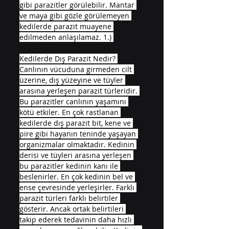
gibi parazitler görülebilir. Mantar 
ve maya gibi gözle görülemeyen 
kedilerde parazit muayene 
edilmeden anlaşılamaz. 1.) 
Kedilerde Dış Parazit Nedir? 
Canlının vücuduna girmeden cilt 
üzerine, dış yüzeyine ve tüyler 
arasına yerleşen parazit türleridir. 
Bu parazitler canlının yaşamını 
kötü etkiler. En çok rastlanan 
kedilerde dış parazit bit, kene ve 
pire gibi hayanın teninde yaşayan 
organizmalar olmaktadır. Kedinin 
derisi ve tüyleri arasına yerleşen 
bu parazitler kedinin kanı ile 
beslenirler. En çok kedinin bel ve 
ense çevresinde yerleşirler. Farklı 
parazit türleri farklı belirtiler 
gösterir. Ancak ortak belirtileri 
takip ederek tedavinin daha hızlı 