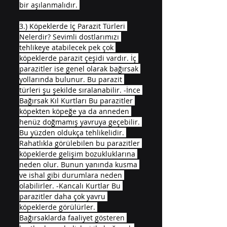
bir aşılanmalıdır. 
3.) Köpeklerde İç Parazit Türleri 
Nelerdir? Sevimli dostlarımızı 
tehlikeye atabilecek pek çok 
köpeklerde parazit çeşidi vardır. İç 
parazitler ise genel olarak bağırsak 
yollarında bulunur. Bu parazit 
türleri şu şekilde sıralanabilir. -İnce 
Bağırsak Kıl Kurtları Bu parazitler 
köpekten köpeğe ya da anneden 
henüz doğmamış yavruya geçebilir. 
Bu yüzden oldukça tehlikelidir. 
Rahatlıkla görülebilen bu parazitler 
köpeklerde gelişim bozukluklarına 
neden olur. Bunun yanında kusma 
ve ishal gibi durumlara neden 
olabilirler. -Kancalı Kurtlar Bu 
parazitler daha çok yavru 
köpeklerde görülürler. 
Bağırsaklarda faaliyet gösteren 