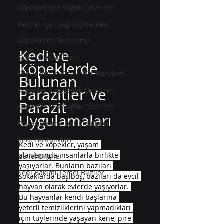
Köpekler İçin Sağlık Önerileri
Kediler İçin Sağlık Önerileri
Köpeklerde Beslenme
Kedi ve 
Köpek Hastalıkları
Köpeklerde 
Köpek Irkları Özell. FCI Standartl.
Bulunan 
Parazitler Ve 
Köpekler İçin Sağlık Önerileri
Parazit 
Köpekler İçin Sağlık Önerileri
Uygulamaları
Köpek Bakımı Temel Bilgiler
Kedi Hastalıkları
Kedi ve köpekler, yaşam 
alanlarında insanlarla birlikte 
Genel Bilgiler
yaşıyorlar. Bunların bazıları 
Kedi Bakımı Temel Bilgiler
sokaklarda başıboş, bazıları da evcil 
hayvan olarak evlerde yaşıyorlar. 
Bu hayvanlar kendi başlarına 
yeterli temizliklerini yapmadıkları 
için tüylerinde yaşayan kene, pire 