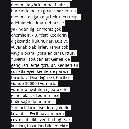
nedeni ile görülen hafif tahriş 
haricinde belirti göstermezler. Bu 
nedenle olağan dışı belirtileri tespit 
edebilmek adına kediniz ile 
yakından ilgilenmeniz çok 
önemlidir. -Kurtlar: Kedilerin 
dışkısında bulunurlar. Düz ve 
yuvarlak olabilirler. Tenya çok 
yaygın olarak görülen bir kurttur. -
Yuvarlak solucanlar: Genellikle 
genç kedilerde görülür. Kedileri en 
çok etkileyen kedilerde parazit 
türüdür. -Dişi Bağırsak Kurtları: 
Günde 300000 yumurta 
yumurtalayabilen iç parazitler 
genel olarak kedinin ince 
bağırsağında bulunur. 
Yumurtalarını ise dışkı yolu ile 
koyabilir. Evcil hayvanınızın 
çevresini etkileyen bu bağırsak 
kurtları, insanları bile enfekte 