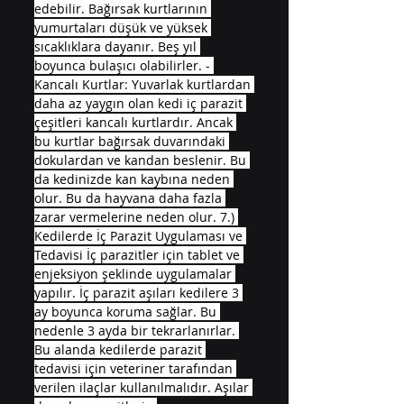
edebilir. Bağırsak kurtlarının 
yumurtaları düşük ve yüksek 
sıcaklıklara dayanır. Beş yıl 
boyunca bulaşıcı olabilirler. - 
Kancalı Kurtlar: Yuvarlak kurtlardan 
daha az yaygın olan kedi iç parazit 
çeşitleri kancalı kurtlardır. Ancak 
bu kurtlar bağırsak duvarındaki 
dokulardan ve kandan beslenir. Bu 
da kedinizde kan kaybına neden 
olur. Bu da hayvana daha fazla 
zarar vermelerine neden olur. 7.) 
Kedilerde İç Parazit Uygulaması ve 
Tedavisi İç parazitler için tablet ve 
enjeksiyon şeklinde uygulamalar 
yapılır. İç parazit aşıları kedilere 3 
ay boyunca koruma sağlar. Bu 
nedenle 3 ayda bir tekrarlanırlar. 
Bu alanda kedilerde parazit 
tedavisi için veteriner tarafından 
verilen ilaçlar kullanılmalıdır. Aşılar 