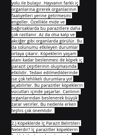
yolu ile bulaşır. Hayvanın farklı iç 
organlarına girerek organlarının 
faaliyetleri yerine getirmesini 
engeller. Özellikle mide ve 
bağırsaklarda bu parazitlere daha 
çok rastlanır. Az da olsa kalp ve 
akciğer gibi organlarda görülür. Bu 
da solunumu etkileyen durumlar 
ortaya çıkarır. Köpeklerin yaşam 
alanı kadar beslenmesi de köpek iç 
parazit çeşitlerinin oluşmasında 
etkilidir. Tedavi edilmediklerinde 
ise çok tehlikeli durumlara yol 
açabilirler. Bu parazitler köpeklerin 
vücutları içinde yaşarlar. Canlının 
organlarından beslenerek büyük 
zarar verirler. Bu nedenle erken 
teşhis çok önemlidir. 
2.) Köpeklerde İç Parazit Belirtileri 
Nelerdir? İç parazitler köpeklerin 