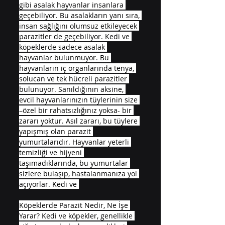
gibi asalak hayvanlar insanlara 
geçebiliyor. Bu asalakların yanı sıra, 
insan sağlığını olumsuz etkileyecek 
parazitler de geçebiliyor. Kedi ve 
köpeklerde sadece asalak 
hayvanlar bulunmuyor. Bu 
hayvanların iç organlarında tenya, 
solucan ve tek hücreli parazitler 
bulunuyor. Sanıldığının aksine, 
evcil hayvanlarınızın tüylerinin size 
–özel bir rahatsızlığınız yoksa- bir 
zararı yoktur. Asıl zararı, bu tüylere 
yapışmış olan parazit 
yumurtalarıdır. Hayvanlar yeterli 
temizliği ve hijyeni 
taşımadıklarında, bu yumurtalar 
sizlere bulaşıp, hastalanmanıza yol 
açıyorlar. Kedi ve 
Köpeklerde Parazit Nedir, Ne İşe 
Yarar? Kedi ve köpekler, genellikle 