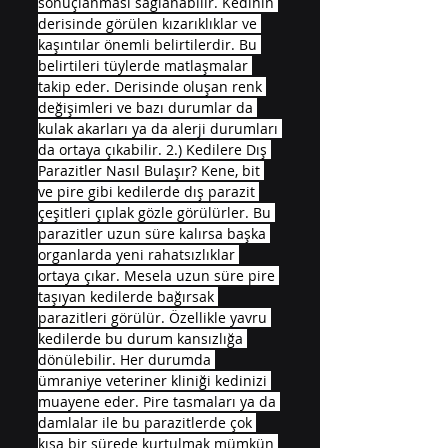
sonuçlanması sağlanabilir. Kedinin 
derisinde görülen kızarıklıklar ve 
kaşıntılar önemli belirtilerdir. Bu 
belirtileri tüylerde matlaşmalar 
takip eder. Derisinde oluşan renk 
değişimleri ve bazı durumlar da 
kulak akarları ya da alerji durumları 
da ortaya çıkabilir. 2.) Kedilere Dış 
Parazitler Nasıl Bulaşır? Kene, bit 
ve pire gibi kedilerde dış parazit 
çeşitleri çıplak gözle görülürler. Bu 
parazitler uzun süre kalırsa başka 
organlarda yeni rahatsızlıklar 
ortaya çıkar. Mesela uzun süre pire 
taşıyan kedilerde bağırsak 
parazitleri görülür. Özellikle yavru 
kedilerde bu durum kansızlığa 
dönülebilir. Her durumda 
ümraniye veteriner kliniği kedinizi 
muayene eder. Pire tasmaları ya da 
damlalar ile bu parazitlerde çok 
kısa bir sürede kurtulmak mümkün 