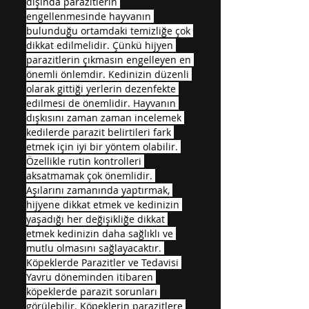
dışında parazitlerin 
engellenmesinde hayvanın 
bulunduğu ortamdaki temizliğe çok 
dikkat edilmelidir. Çünkü hijyen 
parazitlerin çıkmasın engelleyen en 
önemli önlemdir. Kedinizin düzenli 
olarak gittiği yerlerin dezenfekte 
edilmesi de önemlidir. Hayvanın 
dışkısını zaman zaman incelemek 
kedilerde parazit belirtileri fark 
etmek için iyi bir yöntem olabilir. 
Özellikle rutin kontrolleri 
aksatmamak çok önemlidir. 
Aşılarını zamanında yaptırmak, 
hijyene dikkat etmek ve kedinizin 
yaşadığı her değişikliğe dikkat 
etmek kedinizin daha sağlıklı ve 
mutlu olmasını sağlayacaktır. 
Köpeklerde Parazitler ve Tedavisi 
Yavru döneminden itibaren 
köpeklerde parazit sorunları 
görülebilir. Köpeklerin parazitlere 