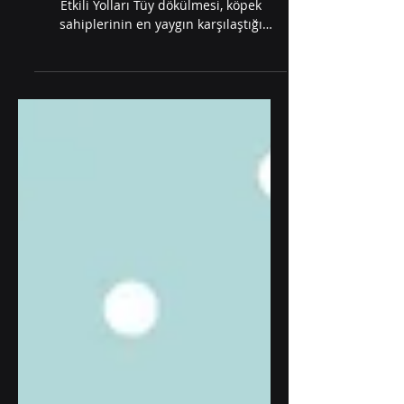
Köpeklerde Tüy Dökülmesini Azaltmanın
Etkili Yolları Tüy dökülmesi, köpek
sahiplerinin en yaygın karşılaştığı
problemlerden biridir....