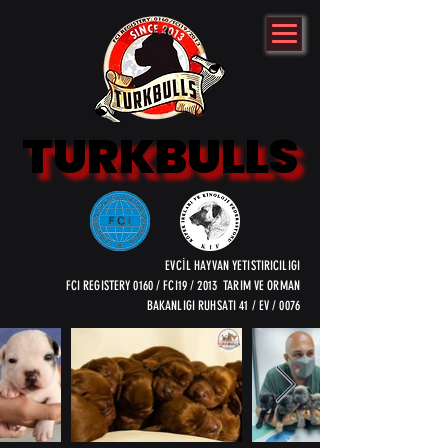
TURKBULLS
TURKBULLS
EVCİL HAYVAN YETISTIRICILIGI
FCI REGISTERY 0160 / FCI19 / 2013 TARIM VE ORMAN
BAKANLIGI RUHSATI 41 / EV / 0076