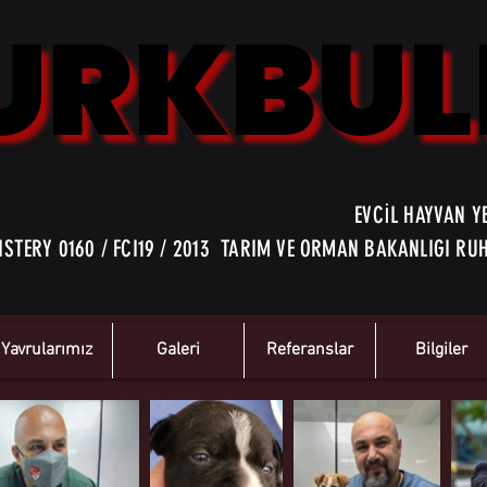
URKBUL
URKBUL
EVCİL HAYVAN YE
ISTERY 0160 / FCI19 / 2013 TARIM VE ORMAN BAKANLIGI RUHS
Yavrularımız
Galeri
Referanslar
Bilgiler