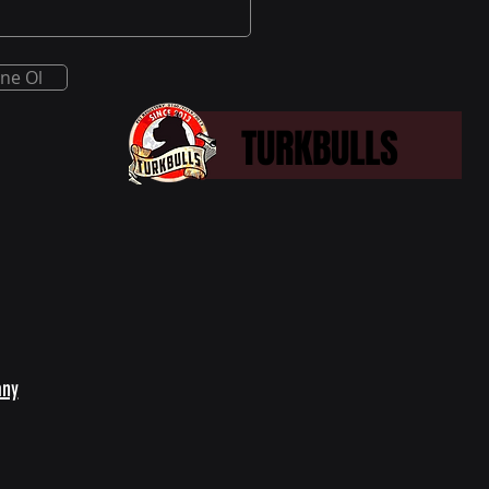
ne Ol
TURKBULLS
TURKBULLS
any