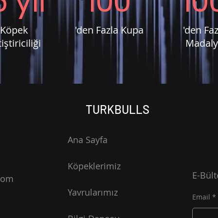
5 yıl
100
10
Köpek
'den Fazla Kupa
'den Faz
iştiriciliği
Madaly
TURKBULLS
Ana Sayfa
Köpeklerimiz
E-Bült
com
Yavrularımız
Email