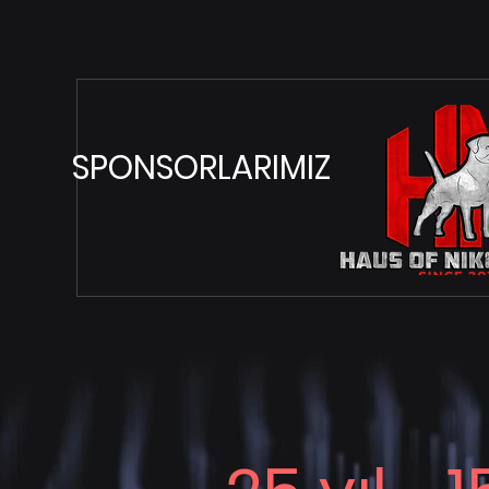
Etkili Yolları Tüy dökülmesi, köpek
sahiplerinin en yaygın karşıla
problemlerden biridir....
SPONSORLARIMIZ