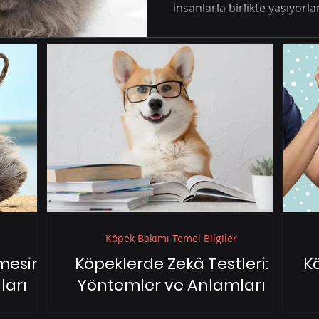
insanlarla birlikte yaşıyorlar.
Köpek Bakımı Temel Bilgiler
mesini
Köpeklerde Zekâ Testleri:
Kö
ları
Yöntemler ve Anlamları
altmanın
Köpeklerde Zekâ Testleri: Yöntemler ve