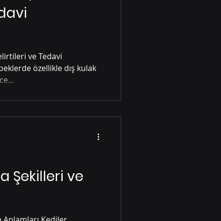
edavi
eklerde Beslenme
irtileri ve Tedavi
 İçin Sağlık Önerileri
e...
i Hastalıkları
 Şekilleri ve
e Anlamları Kediler