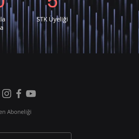
0
5
la
STK Üyeliği
a
en Aboneliği