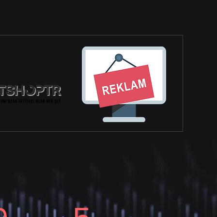
lmalıdır? Köpeklerin sağlıklı bir yaşam
ürmeleri için düzenli olarak bakım
ihtiyaçlarının...