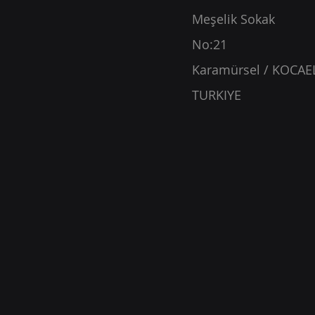
Meşelik Sokak
No:21
Karamürsel / KOCAE
TURKIYE