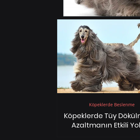
Köpeklerde Beslenme
Köpeklerde Tüy Dökül
Azaltmanın Etkili Yol
Köpeklerde Tüy Dökülmesini Az