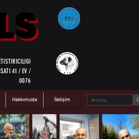
LS
LS
TISTIRICILIGI
ATI 41 / EV /
0076
Hakkımızda
İletişim