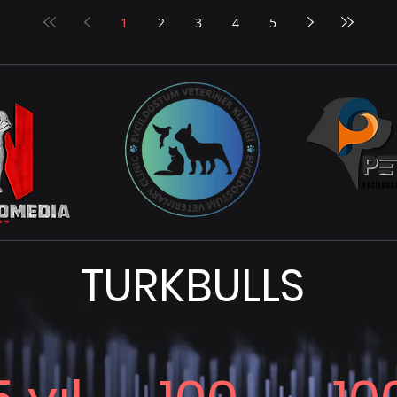
Anlamları Köpeklerin zekâsı, sahipleriyle
Yapı
1
2
3
4
5
ştığı
kurdukları ilişki, problem çözme
s
yetenekleri ve çevreye...
TURKBULLS