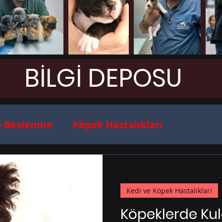
BİLGİ DEPOSU
e Beslenme
Köpek Hastalıkları
I Standartl.
Kedi ve Köpek Hastalıkları
Kedi ve Köpek Hastalıkları
Kedilerde Beslenme
Köpek Irkları Öz. 
Köpeklerde Kul