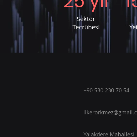
25 yıl
1
Sektör
Tecrübesi
Yet
+90 530 230 70 54
ilkerorkmez@gmail.
Yalakdere Mahallesi