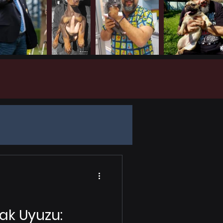
ve FCI Standartla
ak Uyuzu: