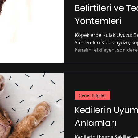
Belirtileri ve T
erileri
Kediler İçin Sağlık Önerileri
Köp
Yöntemleri
Köpeklerde Kulak Uyuzu: Bel
Köpek Irkları Özell. FCI Standartl.
Köpekler
Yöntemleri Kulak uyuzu, köpeklerde özellikle dış kulak
kanalını etkileyen, son derec
erileri
Köpek Bakımı Temel Bilgiler
Ked
Bakımı Temel Bilgiler
Genel Bilgiler
Kedilerin Uyuma
Anlamları
Kedilerin Uyuma Şekilleri v