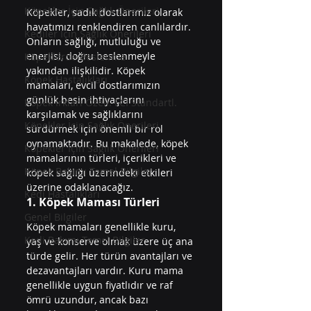
Köpekler İçin Sağlık Önerileri
Köpekler, sadık dostlarımız olarak 
hayatımızı renklendiren canlılardır. 
Kediler İçin Sağlık Önerileri
Onların sağlığı, mutluluğu ve 
enerjisi, doğru beslenmeyle 
Köpeklerde Beslenme
yakından ilişkilidir. Köpek 
Köpek Hastalıkları
mamaları, evcil dostlarımızın 
günlük besin ihtiyaçlarını 
Köpek Irkları Özell. FCI Standartl.
karşılamak ve sağlıklarını 
Köpekler İçin Sağlık Önerileri
sürdürmek için önemli bir rol 
oynamaktadır. Bu makalede, köpek 
Köpekler İçin Sağlık Önerileri
mamalarının türleri, içerikleri ve 
Köpek Bakımı Temel Bilgiler
köpek sağlığı üzerindeki etkileri 
üzerine odaklanacağız.
Kedi Hastalıkları
1. Köpek Maması Türleri
Genel Bilgiler
Köpek mamaları genellikle kuru, 
Kedi Bakımı Temel Bilgiler
yaş ve konserve olmak üzere üç ana 
türde gelir. Her türün avantajları ve 
dezavantajları vardır. Kuru mama 
genellikle uygun fiyatlıdır ve raf 
ömrü uzundur, ancak bazı 