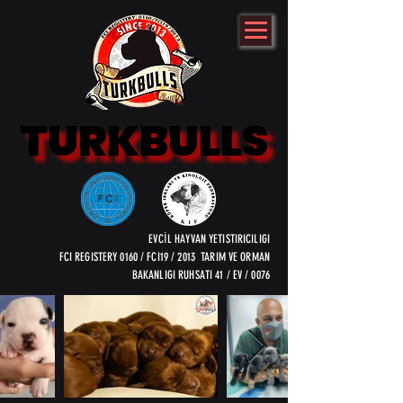
TURKBULLS
TURKBULLS
EVCİL HAYVAN YETISTIRICILIGI
FCI REGISTERY 0160 / FCI19 / 2013 TARIM VE ORMAN
BAKANLIGI RUHSATI 41 / EV / 0076